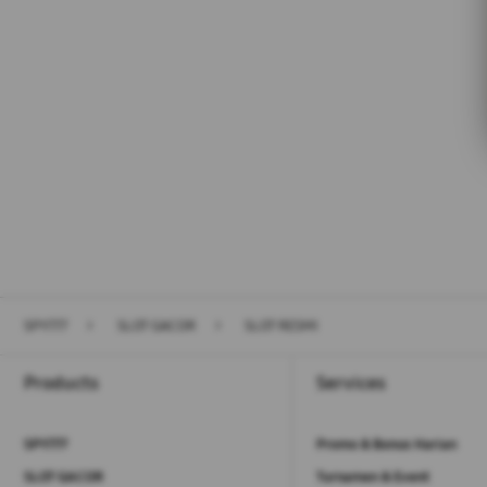
Layer Popup Close
SPY777
>
SLOT GACOR
>
SLOT RESMI
Footer Navigation
Products
Services
SPY777
Promo & Bonus Harian
SLOT GACOR
Turnamen & Event