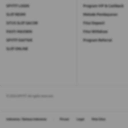
SPY777 LOGIN
Program VIP & Cashback
SLOT RESMI
Metode Pembayaran
SITUS SLOT GACOR
Fitur Deposit
PASTI MAXWIN
Fitur Withdraw
SPY777 DAFTAR
Program Referral
SLOT ONLINE
© 2026 SPY777. All rights reserved.
Privasi
Legal
Peta Situs
Indonesia / Bahasa Indonesia