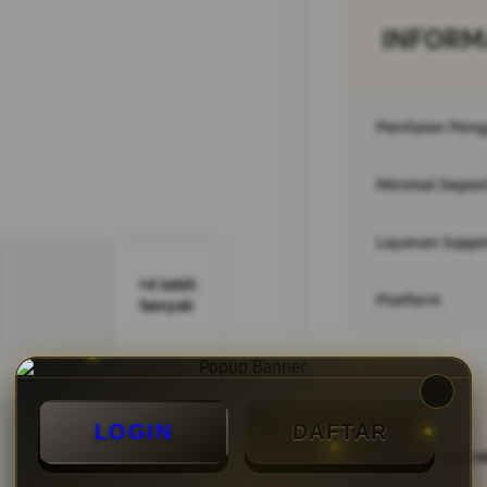
INFORMA
Penilaian Pen
Minimal Deposi
Layanan Suppo
+4 lebih
Platform
banyak
LOGIN
DAFTAR
BONUS NEW 